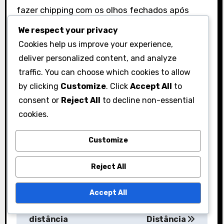
fazer chipping com os olhos fechados após
fazer alguns golpes bem-sucedidos. Isso força
We respect your privacy
você a confiar na sua memória muscular e
Cookies help us improve your experience,
reforça a importância de um swing completo.
deliver personalized content, and analyze
traffic. You can choose which cookies to allow
by clicking
Customize
. Click
Accept All
to
consent or
Reject All
to decline non-essential
cookies.
P
Customize
Chipping Com Um
Chipping para
o
7-Iron: Interação
Greens Elevados:
Reject All
s
com o solo,
Controlo de
Velocidade do swing,
Trajetória, Seleção
t
Accept All
Controlo da
de Taco, Gestão de
n
distância
Distância