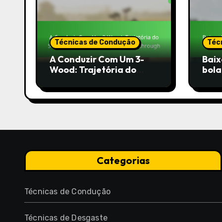
Técnicas de Condução
Téc
A Conduzir Com Um 3-
Baix
Wood: Trajetória do
bola
Swing, Gestão da
Cont
Distância, Follow-
through
Categorias
Técnicas de Condução
Técnicas de Desgaste