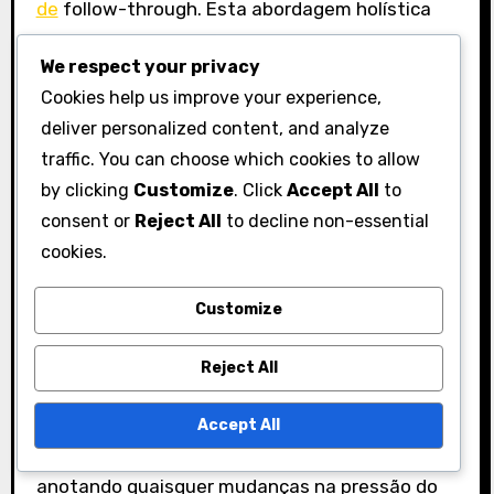
de
follow-through. Esta abordagem holística
garante que todos os aspectos sejam
We respect your privacy
abordados.
Cookies help us improve your experience,
Considere criar um plano de prática estruturado
deliver personalized content, and analyze
que aloque tempo para cada tipo de exercício.
traffic. You can choose which cookies to allow
Isso pode ajudá-lo a concentrar-se em áreas
by clicking
Customize
. Click
Accept All
to
específicas enquanto ainda trabalha no
consent or
Reject All
to decline non-essential
cookies.
desempenho geral.
Acompanhando o progresso
Customize
com exercícios
Reject All
Monitorar a sua melhoria é vital para um treino
eficaz. Mantenha um diário de prática para
Accept All
registar o seu desempenho em cada exercício,
anotando quaisquer mudanças na pressão do