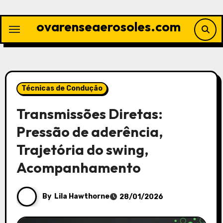
Skip
to
ovarenseaerosoles.com
content
Técnicas de Condução
Transmissões Diretas:
Pressão de aderência,
Trajetória do swing,
Acompanhamento
By
Lila Hawthorne
28/01/2026